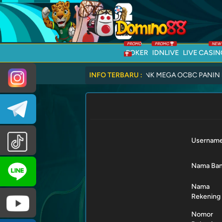
PROMO
PROMO
NEW
POKER
IDNLIVE
LIVE CASI
I CIMB DANAMON E-WALLET JAGO JENIUS MAYBANK MEGA OCBC PANIN 
INFO TERBARU :
Usernam
Nama Ba
Nama
Rekening
Nomor