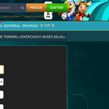
MASUK
DAFTAR
 Hubungi Kami
|
Lupa Password?
N
REFERRAL
PROMOSI
E TERBARU JOKERCASH!! AKSES SELALU LINK RESMI KAMI : d0min08