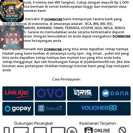
SPORT, sportbook, E-lottery dan MM Tangkas. Cukup dengan deposit Rp 5.000
anda sudah bisa bermain di server berkecepatan tinggi dan menjamin data-
data semua member kami
Untuk semua transaksi di
kami mempunyai sarana bank yang
DOMINO88
sudah terkenal di indonesia, di antaranya adalah : BCA, BNI, BRI, BSI,
CIMBNIAGA, MANDIRI, MAYBANK, PANIN, PERMATA, KOSPIN JASA, MEGA, JENIUS
dan SINARMAS. sarana ini memudahkan anda selama bertransaksi deposit
maupun withdraw. Dengan kemudahan ini anda dapat mengakses
DOMINO88
ini di smartphone kesayangan anda.
Raih hadiah menarik dari
yang bisa anda dapatkan setiap harinya.
DOMINO88
Hadiah yang kami berikan di antaranya lucky spin , big small , poker bid yang
bisa anda dapatkan setiap harinya dan mysteri box yang bisa anda buka
setiap minggunya. Ayo raih keuntungan hanya di jejakdomino88.net. jika ada
keluhan atau pertanyaan silahkan hubungi livechat kami yang siap melayani
anda.
Cara Pembayaran:
Dukungan Perangkat :
Keamanan Terjamin :