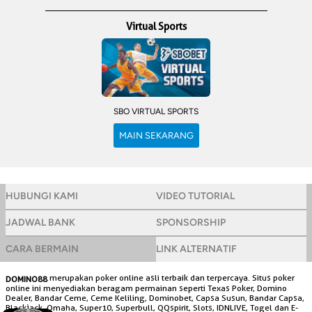
Virtual Sports
SBO VIRTUAL SPORTS
HUBUNGI KAMI
VIDEO TUTORIAL
JADWAL BANK
SPONSORSHIP
CARA BERMAIN
LINK ALTERNATIF
merupakan poker online asli terbaik dan terpercaya. Situs poker
DOMINO88
online ini menyediakan beragam permainan seperti Texas Poker, Domino
Dealer, Bandar Ceme, Ceme Keliling, Dominobet, Capsa Susun, Bandar Capsa,
Blackjack, Omaha, Super10, Superbull, QQspirit, Slots, IDNLIVE, Togel dan E-