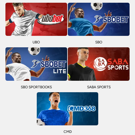
UBO
SBO
SBO SPORTBOOKS
SABA SPORTS
CMD